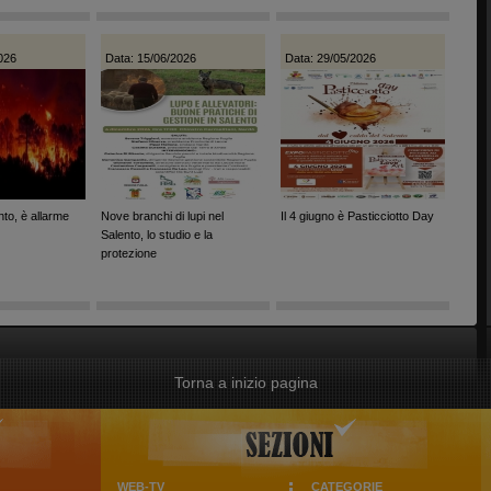
026
Data: 15/06/2026
Data: 29/05/2026
nto, è allarme
Nove branchi di lupi nel
Il 4 giugno è Pasticciotto Day
Salento, lo studio e la
protezione
Torna a inizio pagina
WEB-TV
CATEGORIE