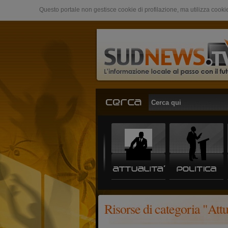
Questo portale non gestisce cookie di profilazione, ma utilizza cookie
Risorse di categoria "Attu