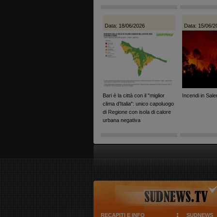
Data: 18/06/2026
Data: 15/06/2
Bari è la città con il "miglior
Incendi in Sale
clima d’Italia": unico capoluogo
di Regione con isola di calore
urbana negativa
RECAPITI E INFO
SUDNEWS