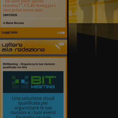
“Da dove parte questa
crociera?”, CLIO festeggia i
suoi primi trenta anni
18/07/2025
di
Maria Nocera
Leggi tutto
BitMeeting - Organizza le tue riunioni
quaificate on-line