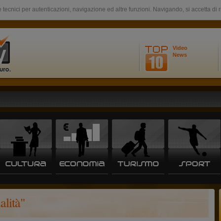
 tecnici per autenticazioni, navigazione ed altre funzioni. Navigando, si accetta di 
Video
News
alità"