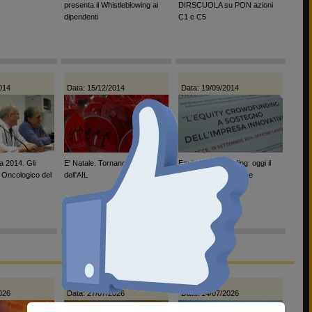
presenta il Whistleblowing ai
DIRSCUOLA su PON azioni
dipendenti
C1 e C5
014
Data: 15/12/2014
Data: 19/09/2014
a 2014. Gli
E' Natale. Tornano le 'stelle'
Equity Crowdfunding: oggi il
o Oncologico del
dell'AIL
convegno alle Officine
Cantelmo
026
Data: 27/07/2026
Data: 14/07/2026