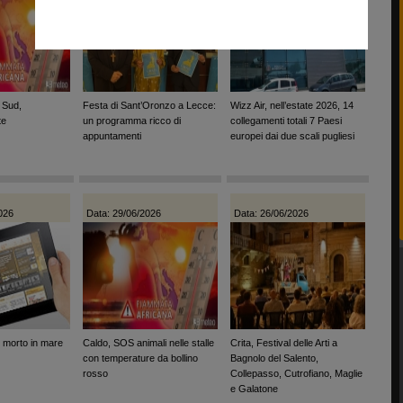
 Sud,
Festa di Sant’Oronzo a Lecce:
Wizz Air, nell’estate 2026, 14
te
un programma ricco di
collegamenti totali 7 Paesi
appuntamenti
europei dai due scali pugliesi
026
Data: 29/06/2026
Data: 26/06/2026
 morto in mare
Caldo, SOS animali nelle stalle
Crita, Festival delle Arti a
con temperature da bollino
Bagnolo del Salento,
rosso
Collepasso, Cutrofiano, Maglie
e Galatone