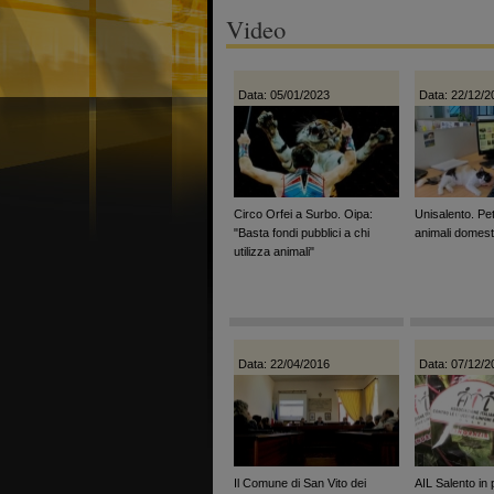
Video
Data: 05/01/2023
Data: 22/12/2
Circo Orfei a Surbo. Oipa:
Unisalento. Pe
"Basta fondi pubblici a chi
animali domestic
utilizza animali"
Data: 22/04/2016
Data: 07/12/2
Il Comune di San Vito dei
AIL Salento in 