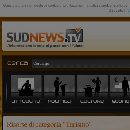
Questo portale non gestisce cookie di profilazione, ma utilizza cookie tecnici per 
dispositivo.
V
Risorse di categoria "Turismo"