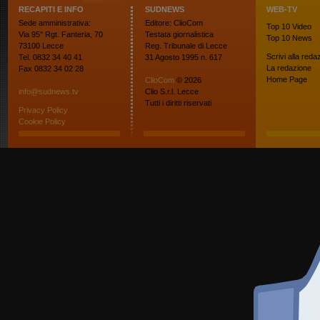
RECAPITI E INFO
SUDNEWS
WEB-TV
Sede amministrativa:
Editore: ClioCom
Top 10
Video
Via 95° Rgt. Fanteria, 70
Testata giornalistica
Top 10
News
73100 Lecce
Reg. Tribunale di Lecce
Scrivi alla reda
Tel. 0832 34 40 41
31 Agosto 1995 n. 617
La redazione
Fax 0832 34 02 28
Home Page
ClioCom
© 2026
info@sudnews.tv
Clio S.r.l. Lecce
Tutti i diritti riservati
Privacy Policy
Cookie Policy