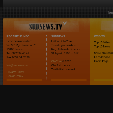
Tor
RECAPITI E INFO
SUDNEWS
WEB-TV
Sede amministrativa:
Editore: ClioCom
Top 10
Video
Via 95° Rgt. Fanteria, 70
Testata giornalistica
Top 10
News
73100 Lecce
Reg. Tribunale di Lecce
Scrivi alla reda
Tel. 0832 34 40 41
31 Agosto 1995 n. 617
La redazione
Fax 0832 34 02 28
Home Page
ClioCom
© 2026
info@sudnews.tv
Clio S.r.l. Lecce
Tutti i diritti riservati
Privacy Policy
Cookie Policy