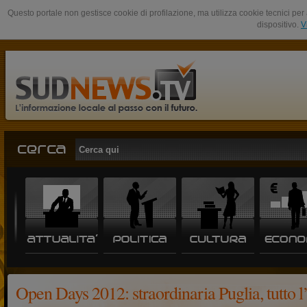
Questo portale non gestisce cookie di profilazione, ma utilizza cookie tecnici per 
dispositivo.
V
Open Days 2012: straordinaria Puglia, tutto l