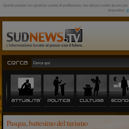
Questo portale non gestisce cookie di profilazione, ma utilizza cookie tecnici per 
dispositivo.
V
Pasqua, battesimo del turismo