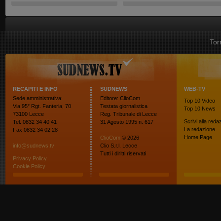
Tor
RECAPITI E INFO
SUDNEWS
WEB-TV
Sede amministrativa:
Editore: ClioCom
Top 10
Video
Via 95° Rgt. Fanteria, 70
Testata giornalistica
Top 10
News
73100 Lecce
Reg. Tribunale di Lecce
Scrivi alla reda
Tel. 0832 34 40 41
31 Agosto 1995 n. 617
La redazione
Fax 0832 34 02 28
Home Page
ClioCom
© 2026
info@sudnews.tv
Clio S.r.l. Lecce
Tutti i diritti riservati
Privacy Policy
Cookie Policy