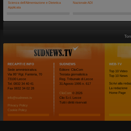
Scienza dell'Alimentazione e Dietetica
Nazionale ADI
Applicata
Tor
RECAPITI E INFO
SUDNEWS
WEB-TV
Sede amministrativa:
Editore: ClioCom
Top 10
Video
Via 95° Rgt. Fanteria, 70
Testata giornalistica
Top 10
News
73100 Lecce
Reg. Tribunale di Lecce
Scrivi alla reda
Tel. 0832 34 40 41
31 Agosto 1995 n. 617
La redazione
Fax 0832 34 02 28
Home Page
ClioCom
© 2026
info@sudnews.tv
Clio S.r.l. Lecce
Tutti i diritti riservati
Privacy Policy
Cookie Policy