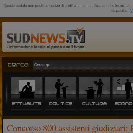
Questo portale non gestisce cookie di profilazione, ma utilizza cookie tecnici per 
dispositivo.
V
Concorso 800 assistenti giudiziari: 