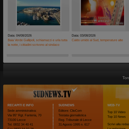
Data: 04/08/2026
Data: 03/08/2026
Baia Verde Gallipoli, schiamazzi e urla tutta
Caldo umido al Sud, temperature alte
la notte, i cittadini scrivono al sindaco
Tor
RECAPITI E INFO
SUDNEWS
WEB-TV
Sede amministrativa:
Editore: ClioCom
Top 10
Video
Via 95° Rgt. Fanteria, 70
Testata giornalistica
Top 10
News
73100 Lecce
Reg. Tribunale di Lecce
Scrivi alla reda
Tel. 0832 34 40 41
31 Agosto 1995 n. 617
La redazione