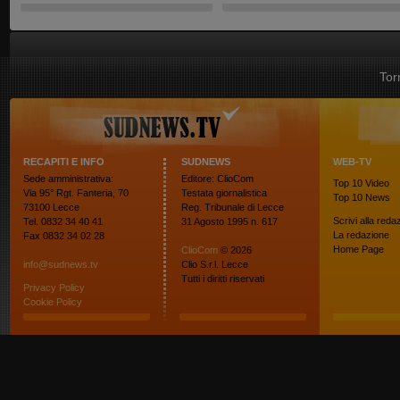
Tor
RECAPITI E INFO
SUDNEWS
WEB-TV
Sede amministrativa:
Editore: ClioCom
Top 10
Video
Via 95° Rgt. Fanteria, 70
Testata giornalistica
Top 10
News
73100 Lecce
Reg. Tribunale di Lecce
Scrivi alla reda
Tel. 0832 34 40 41
31 Agosto 1995 n. 617
La redazione
Fax 0832 34 02 28
Home Page
ClioCom
© 2026
info@sudnews.tv
Clio S.r.l. Lecce
Tutti i diritti riservati
Privacy Policy
Cookie Policy