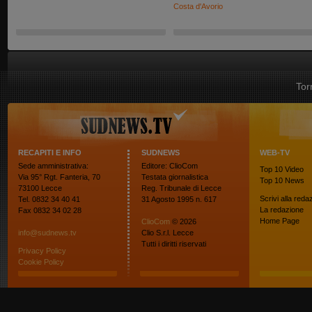
Costa d'Avorio
Tor
RECAPITI E INFO
SUDNEWS
WEB-TV
Sede amministrativa:
Editore: ClioCom
Top 10
Video
Via 95° Rgt. Fanteria, 70
Testata giornalistica
Top 10
News
73100 Lecce
Reg. Tribunale di Lecce
Scrivi alla reda
Tel. 0832 34 40 41
31 Agosto 1995 n. 617
La redazione
Fax 0832 34 02 28
Home Page
ClioCom
© 2026
info@sudnews.tv
Clio S.r.l. Lecce
Tutti i diritti riservati
Privacy Policy
Cookie Policy