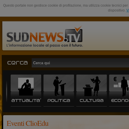
Questo portale non gestisce cookie di profilazione, ma utilizza cookie tecnici per 
dispositivo.
V
Eventi ClioEdu