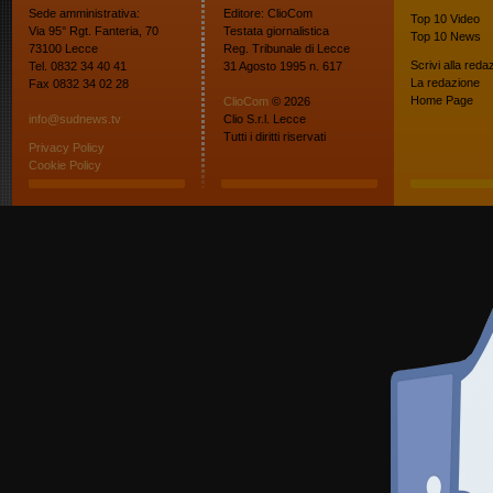
Sede amministrativa:
Editore: ClioCom
Top 10
Video
Via 95° Rgt. Fanteria, 70
Testata giornalistica
Top 10
News
73100 Lecce
Reg. Tribunale di Lecce
Scrivi alla reda
Tel. 0832 34 40 41
31 Agosto 1995 n. 617
La redazione
Fax 0832 34 02 28
Home Page
ClioCom
© 2026
info@sudnews.tv
Clio S.r.l. Lecce
Tutti i diritti riservati
Privacy Policy
Cookie Policy