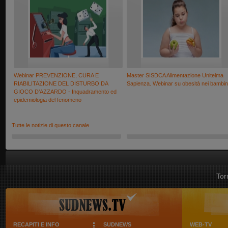
Webinar PREVENZIONE, CURA E
Master SISDCA Alimentazione Unitelma
RIABILITAZIONE DEL DISTURBO DA
Sapienza. Webinar su obesità nei bambin
GIOCO D’AZZARDO - Inquadramento ed
epidemiologia del fenomeno
Tutte le notizie di questo canale
Tor
RECAPITI E INFO
SUDNEWS
WEB-TV