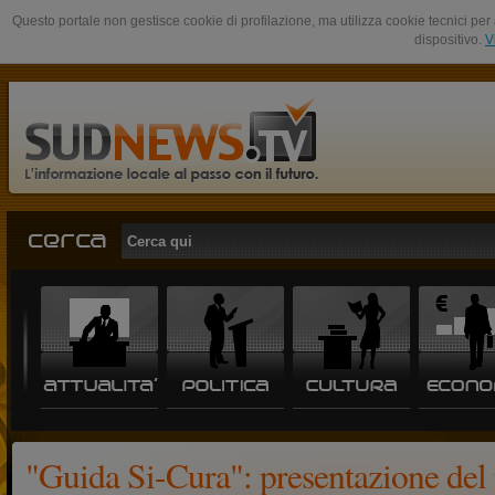
Questo portale non gestisce cookie di profilazione, ma utilizza cookie tecnici per 
dispositivo.
V
"Guida Si-Cura": presentazione del 