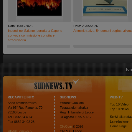
Data: 15/06/2026
Data: 25/05/2026
Incendi nel Salento, Loredana Capone
Amministrative. 54 comuni pugliesi al vot
convoca commissione consiliare
straordinaria
Tor
RECAPITI E INFO
SUDNEWS
WEB-TV
Sede amministrativa:
Editore: ClioCom
Top 10
Video
Via 95° Rgt. Fanteria, 70
Testata giornalistica
Top 10
News
73100 Lecce
Reg. Tribunale di Lecce
Scrivi alla reda
Tel. 0832 34 40 41
31 Agosto 1995 n. 617
La redazione
Fax 0832 34 02 28
Home Page
ClioCom
© 2026
info@sudnews.tv
Clio S.r.l. Lecce