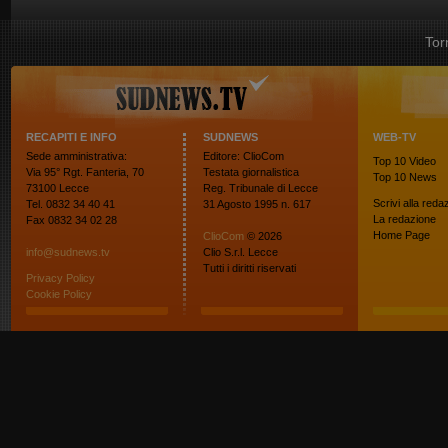
Tor
RECAPITI E INFO
SUDNEWS
WEB-TV
Sede amministrativa:
Editore: ClioCom
Top 10
Video
Via 95° Rgt. Fanteria, 70
Testata giornalistica
Top 10
News
73100 Lecce
Reg. Tribunale di Lecce
Scrivi alla reda
Tel. 0832 34 40 41
31 Agosto 1995 n. 617
La redazione
Fax 0832 34 02 28
Home Page
ClioCom
© 2026
info@sudnews.tv
Clio S.r.l. Lecce
Tutti i diritti riservati
Privacy Policy
Cookie Policy