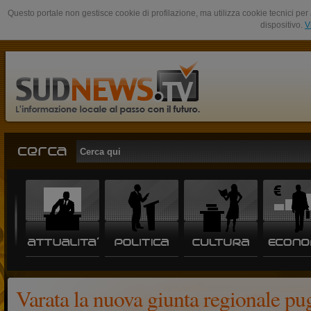
Questo portale non gestisce cookie di profilazione, ma utilizza cookie tecnici per 
dispositivo.
V
Varata la nuova giunta regionale pu