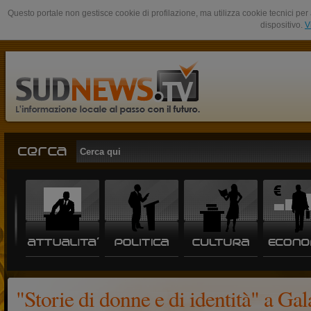
Questo portale non gestisce cookie di profilazione, ma utilizza cookie tecnici per 
dispositivo.
V
"Storie di donne e di identità" a Ga