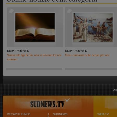
Data: 07/08/2026
Data: 07/08/2026
Siamo tutti figli di Dio, non si trovano tra noi
Gesù cammina sulle acque per noi
stranieri
Tor
RECAPITI E INFO
SUDNEWS
WEB-TV