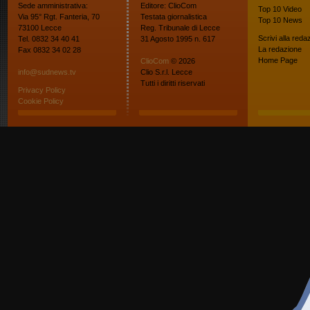
Sede amministrativa:
Editore: ClioCom
Top 10
Video
Via 95° Rgt. Fanteria, 70
Testata giornalistica
Top 10
News
73100 Lecce
Reg. Tribunale di Lecce
Scrivi alla reda
Tel. 0832 34 40 41
31 Agosto 1995 n. 617
La redazione
Fax 0832 34 02 28
Home Page
ClioCom
© 2026
info@sudnews.tv
Clio S.r.l. Lecce
Tutti i diritti riservati
Privacy Policy
Cookie Policy