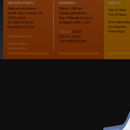
RECAPITI E INFO
SUDNEWS
WEB-TV
Sede amministrativa:
Editore: ClioCom
Top 10
Video
Via 95° Rgt. Fanteria, 70
Testata giornalistica
Top 10
News
73100 Lecce
Reg. Tribunale di Lecce
Scrivi alla reda
Tel. 0832 34 40 41
31 Agosto 1995 n. 617
La redazione
Fax 0832 34 02 28
Home Page
ClioCom
© 2026
info@sudnews.tv
Clio S.r.l. Lecce
Tutti i diritti riservati
Privacy Policy
Cookie Policy