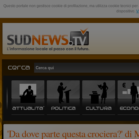
Questo portale non gestisce cookie di profilazione, ma utilizza cookie tecnici per 
dispositivo.
V
'Da dove parte questa crociera?' di