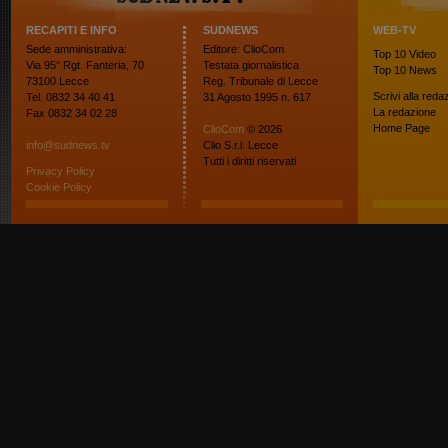
RECAPITI E INFO
SUDNEWS
WEB-TV
Sede amministrativa:
Editore: ClioCom
Top 10
Video
Via 95° Rgt. Fanteria, 70
Testata giornalistica
Top 10
News
73100 Lecce
Reg. Tribunale di Lecce
Scrivi alla reda
Tel. 0832 34 40 41
31 Agosto 1995 n. 617
La redazione
Fax 0832 34 02 28
Home Page
ClioCom
© 2026
info@sudnews.tv
Clio S.r.l. Lecce
Tutti i diritti riservati
Privacy Policy
Cookie Policy