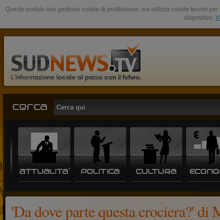
Questo portale non gestisce cookie di profilazione, ma utilizza cookie tecnici per 
dispositivo.
V
'Da dove parte questa crociera?' di