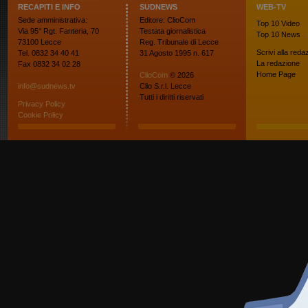
RECAPITI E INFO
SUDNEWS
WEB-TV
Sede amministrativa:
Editore: ClioCom
Top 10
Video
Via 95° Rgt. Fanteria, 70
Testata giornalistica
Top 10
News
73100 Lecce
Reg. Tribunale di Lecce
Scrivi alla reda
Tel. 0832 34 40 41
31 Agosto 1995 n. 617
La redazione
Fax 0832 34 02 28
Home Page
ClioCom
© 2026
info@sudnews.tv
Clio S.r.l. Lecce
Tutti i diritti riservati
Privacy Policy
Cookie Policy