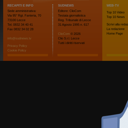
RECAPITI E INFO
SUDNEWS
WEB-TV
Sede amministrativa:
Editore: ClioCom
Top 10
Video
Via 95° Rgt. Fanteria, 70
Testata giornalistica
Top 10
News
73100 Lecce
Reg. Tribunale di Lecce
Scrivi alla reda
Tel. 0832 34 40 41
31 Agosto 1995 n. 617
La redazione
Fax 0832 34 02 28
Home Page
ClioCom
© 2026
info@sudnews.tv
Clio S.r.l. Lecce
Tutti i diritti riservati
Privacy Policy
Cookie Policy