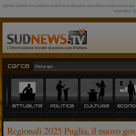
Questo portale non gestisce cookie di profilazione, ma utilizza cookie tecnici per 
dispositivo.
V
Regionali 2025 Puglia, il nuovo go