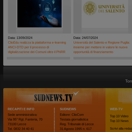
Data: 13/09/2024
Data: 24/07/2024
ClioEdu realizza la piattaforma e-learning
Università del Salento e Regione Puglia:
ANCI-DTD per il processo di
insieme per mettere in valore le nuove
digitalizzazione dei Comuni oltre il PNRR
opportunità di finanziamento
Tor
RECAPITI E INFO
SUDNEWS
WEB-TV
Sede amministrativa:
Editore: ClioCom
Top 10
Video
Via 95° Rgt. Fanteria, 70
Testata giornalistica
Top 10
News
73100 Lecce
Reg. Tribunale di Lecce
Scrivi alla reda
Tel. 0832 34 40 41
31 Agosto 1995 n. 617