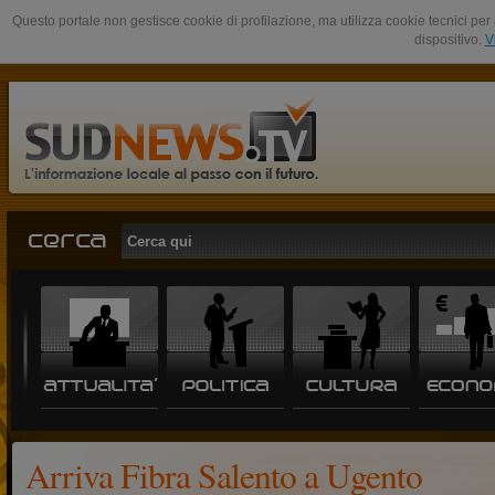
Questo portale non gestisce cookie di profilazione, ma utilizza cookie tecnici per 
dispositivo.
V
Arriva Fibra Salento a Ugento