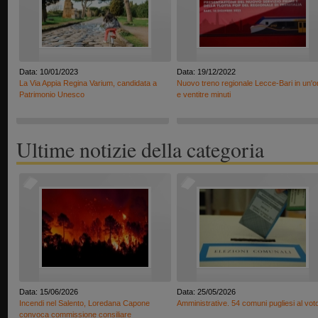
Data: 10/01/2023
Data: 19/12/2022
La Via Appia Regina Varium, candidata a
Nuovo treno regionale Lecce-Bari in un'o
Patrimonio Unesco
e ventitre minuti
Ultime notizie della categoria
Data: 15/06/2026
Data: 25/05/2026
Incendi nel Salento, Loredana Capone
Amministrative. 54 comuni pugliesi al vot
convoca commissione consiliare