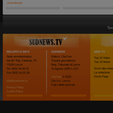
straordinaria
Tor
RECAPITI E INFO
SUDNEWS
WEB-TV
Sede amministrativa:
Editore: ClioCom
Top 10
Video
Via 95° Rgt. Fanteria, 70
Testata giornalistica
Top 10
News
73100 Lecce
Reg. Tribunale di Lecce
Scrivi alla reda
Tel. 0832 34 40 41
31 Agosto 1995 n. 617
La redazione
Fax 0832 34 02 28
Home Page
ClioCom
© 2026
info@sudnews.tv
Clio S.r.l. Lecce
Tutti i diritti riservati
Privacy Policy
Cookie Policy