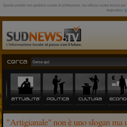
Questo portale non gestisce cookie di profilazione, ma utilizza cookie tecnici per 
dispositivo.
V
"Artigianale" non è uno slogan ma 