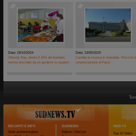
Data: 29/10/2024
Data: 23/05/2019
Obesity Day, obeso il 15% dei bambini,
Cambia la musica in ospedale. Percorsi d
mense bocciate da un genitore su quattro
umanizzazione al Fazzi
Tor
RECAPITI E INFO
SUDNEWS
WEB-TV
Sede amministrativa:
Editore: ClioCom
Top 10
Video