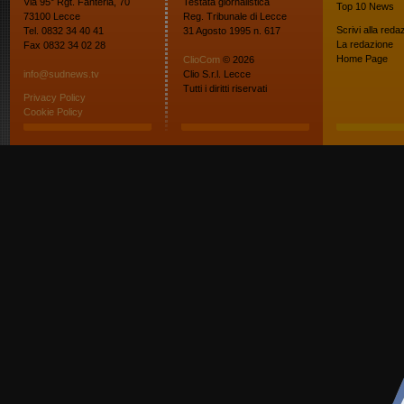
Via 95° Rgt. Fanteria, 70
Testata giornalistica
Top 10
News
73100 Lecce
Reg. Tribunale di Lecce
Scrivi alla reda
Tel. 0832 34 40 41
31 Agosto 1995 n. 617
La redazione
Fax 0832 34 02 28
Home Page
ClioCom
© 2026
info@sudnews.tv
Clio S.r.l. Lecce
Tutti i diritti riservati
Privacy Policy
Cookie Policy