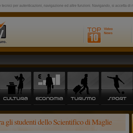
 tecnici per autenticazioni, navigazione ed altre funzioni. Navigando, si accetta di 
Video
News
 gli studenti dello Scientifico di Maglie