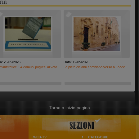
ria
a: 25/05/2026
Data: 12/05/2026
inistrative. 54 comuni pugliesi al voto
Le piste ciclabili cambiano verso a Lecce
Torna a inizio pagina
WEB-TV
CATEGORIE