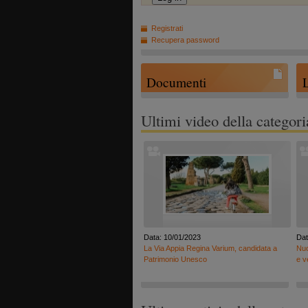
Registrati
Recupera password
Documenti
Ultimi video della categori
Data: 10/01/2023
Dat
La Via Appia Regina Varium, candidata a
Nuo
Patrimonio Unesco
e v