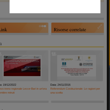
Link
Risorse correlate
a
a: 19/12/2022
Data: 24/11/2016
vo treno regionale Lecce-Bari in un'ora
Referendum Costituzionale: Le ragioni per
entitre minuti
una scelta