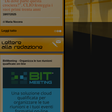
“Da dove parte questa
crociera?”, CLIO festeggia i
suoi primi trenta anni
18/07/2025
di
Maria Nocera
Leggi tutto
BitMeeting - Organizza le tue riunioni
quaificate on-line