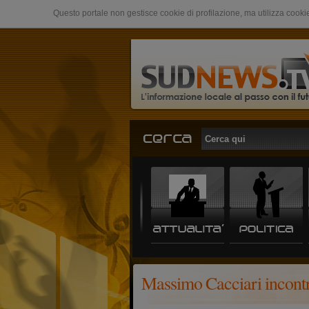
Questo portale non gestisce cookie di profilazione, ma utilizza cookie
Massimo Cacciari incontra