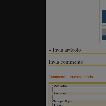
» Invia articolo
Invia commento
Commenti su questo articolo
* Username:
* Password:
Clicca per il log-in