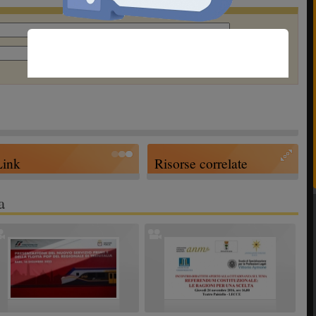
Link
Risorse correlate
a