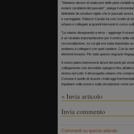
"Abbiamo deciso di realizzare delle piste ciclabili n
evitare i problemi del passato", spiega il vicesinda
delimitate da strutture rigide che in passato avev
e carreggiate. Palazzo Carafa ha così scelto di rein
urbano e collegate ai grandi interventi in corso sul
"Le stiamo disegnando a terra – aggiunge il vices
è un risultato importantissimo per il centro della ci
circonvallazione, su cui già era stata impostata un
andiamo a collegarci con quel cantiere. Con la ram
elementi invasivi. Per tutto questo ringrazio l’inge
Il nuovo piano interesserà alcuni dei punti più strat
collegamento che dovrebbe spingersi fino all’altez
rientra nel Lotto 3 del progetto urbano che comprend
Comune è quello di ricucire i tratti oggi frammentat
impattare sulla sosta e sulla circolazione come avve
» Invia articolo
Invia commento
Commenti su questo articolo