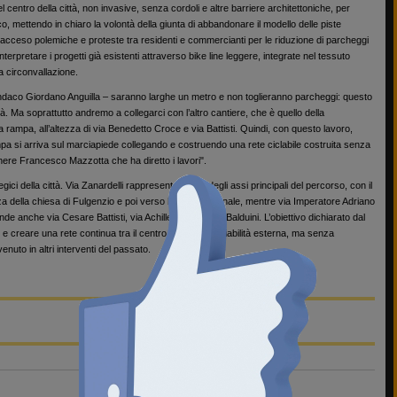
el centro della città, non invasive, senza cordoli e altre barriere architettoniche, per
co, mettendo in chiaro la volontà della giunta di abbandonare il modello delle piste
a acceso polemiche e proteste tra residenti e commercianti per le riduzione di parcheggi
terpretare i progetti già esistenti attraverso bike line leggere, integrate nel tessuto
la circonvallazione.
indaco Giordano Anguilla – saranno larghe un metro e non toglieranno parcheggi: questo
ttà. Ma soprattutto andremo a collegarci con l’altro cantiere, che è quello della
a rampa, all’altezza di via Benedetto Croce e via Battisti. Quindi, con questo lavoro,
pa si arriva sul marciapiede collegando e costruendo una rete ciclabile costruita senza
gnere Francesco Mazzotta che ha diretto i lavori".
egici della città. Via Zanardelli rappresenterà uno degli assi principali del percorso, con il
za della chiesa di Fulgenzio e poi verso la Villa Comunale, mentre via Imperatore Adriano
e anche via Cesare Battisti, via Achille Costa e via Balduini. L’obiettivo dichiarato dal
i e creare una rete continua tra il centro e la grande viabilità esterna, ma senza
nuto in altri interventi del passato.