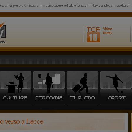
 tecnici per autenticazioni, navigazione ed altre funzioni. Navigando, si accetta di 
Video
News
no verso a Lecce