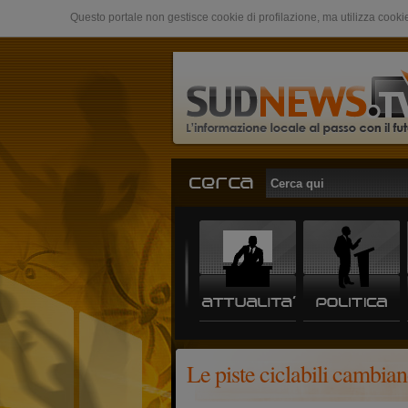
Questo portale non gestisce cookie di profilazione, ma utilizza cookie
Le piste ciclabili cambia