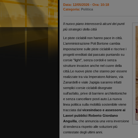
Data: 12/05/2026 - Ora: 10:18
Categoria:
Politica
Il nuovo piano interesserà alcuni dei punti
più strategici della città
Le piste ciclabili non hanno pace in città.
L’amministrazione Poli Bortone cambia
impostazione sulle piste ciclabili e riscrive i
progetti ereditati dal passato puntando su
corsie "light", senza cordoli e senza
strutture invasive anche nel cuore della
città.Le nuove piste che stanno per essere
realizzate tra via Imperatore Adriano, via
Zanardelli e viale Japigia saranno infatti
semplici corsie ciclabili disegnate
sull’asfalto, prive di barriere architettoniche
e senza cancellare posti auto.La nuova
linea politica sulla mobilità sostenibile viene
tracciata dal
vicesindaco e assessore ai
Lavori pubblici Roberto Giordano
Anguilla
, che annuncia una vera inversione
di tendenza rispetto alle soluzioni più
contestate degli ultimi anni.