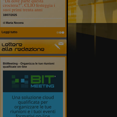
“Da dove parte questa
crociera?”, CLIO festeggia i
suoi primi trenta anni
18/07/2025
di
Maria Nocera
Leggi tutto
BitMeeting - Organizza le tue riunioni
quaificate on-line