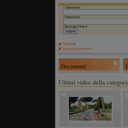
* Username:
* Password:
Clicca per il log-in
Registrati
Recupera password
Documenti
Ultimi video della categori