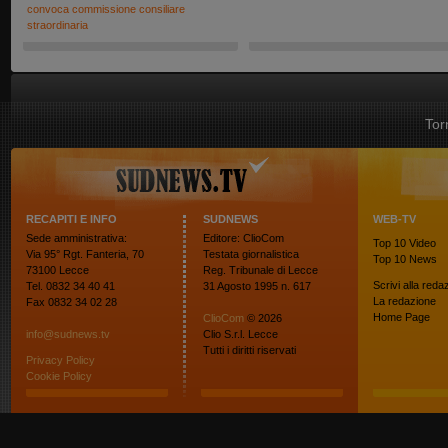
convoca commissione consiliare
straordinaria
Tor
RECAPITI E INFO
SUDNEWS
WEB-TV
Sede amministrativa:
Editore: ClioCom
Top 10
Video
Via 95° Rgt. Fanteria, 70
Testata giornalistica
Top 10
News
73100 Lecce
Reg. Tribunale di Lecce
Scrivi alla reda
Tel. 0832 34 40 41
31 Agosto 1995 n. 617
La redazione
Fax 0832 34 02 28
Home Page
ClioCom
© 2026
info@sudnews.tv
Clio S.r.l. Lecce
Tutti i diritti riservati
Privacy Policy
Cookie Policy