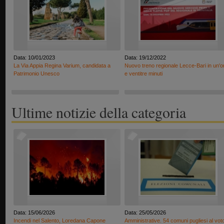
Data: 10/01/2023
Data: 19/12/2022
La Via Appia Regina Varium, candidata a
Nuovo treno regionale Lecce-Bari in un'o
Patrimonio Unesco
e ventitre minuti
Ultime notizie della categoria
Data: 15/06/2026
Data: 25/05/2026
Incendi nel Salento, Loredana Capone
Amministrative. 54 comuni pugliesi al vot