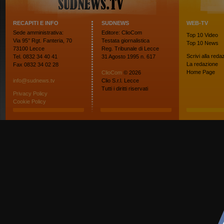
RECAPITI E INFO
SUDNEWS
WEB-TV
Sede amministrativa:
Editore: ClioCom
Top 10
Video
Via 95° Rgt. Fanteria, 70
Testata giornalistica
Top 10
News
73100 Lecce
Reg. Tribunale di Lecce
Scrivi alla reda
Tel. 0832 34 40 41
31 Agosto 1995 n. 617
La redazione
Fax 0832 34 02 28
Home Page
ClioCom
© 2026
info@sudnews.tv
Clio S.r.l. Lecce
Tutti i diritti riservati
Privacy Policy
Cookie Policy