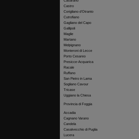
Casarano
Castro
Corigliano d’Otranto
Cutrofiano
Gagliano del Capo
Gallipoli
Maglie
Martano
Melpignano
Monteroni di Lecce
Porto Cesareo
Presicce-Acquarica
Racale
Ruffano
San Pietro in Lama
Sogliano Cavour
Tricase
Uggiano la Chiesa
Provincia di Foggia
Accadia
Cagnano Varano
Candela
Casalvecchio di Puglia
Lucera