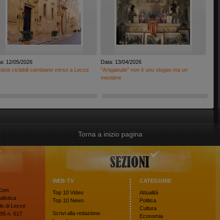
a: 12/05/2026
Data: 13/04/2026
piste ciclabili cambiano verso a Lecce
"Artigianale" non è uno slogan ma un
mestiere
Torna a inizio pagina
WEB-TV
CATEGORIE
oCom
Top 10
Video
Attualità
alistica
Top 10
News
Politica
le di Lecce
Cultura
Scrivi alla redazione
95 n. 617
Economia