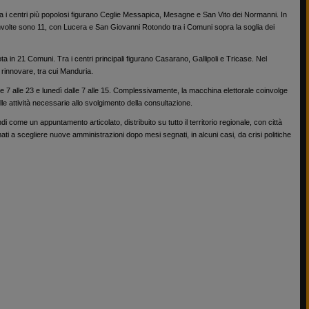
ra i centri più popolosi figurano Ceglie Messapica, Mesagne e San Vito dei Normanni. In
involte sono 11, con Lucera e San Giovanni Rotondo tra i Comuni sopra la soglia dei
ota in 21 Comuni. Tra i centri principali figurano Casarano, Gallipoli e Tricase. Nel
 rinnovare, tra cui Manduria.
e 7 alle 23 e lunedì dalle 7 alle 15. Complessivamente, la macchina elettorale coinvolge
le attività necessarie allo svolgimento della consultazione.
i come un appuntamento articolato, distribuito su tutto il territorio regionale, con città
i a scegliere nuove amministrazioni dopo mesi segnati, in alcuni casi, da crisi politiche