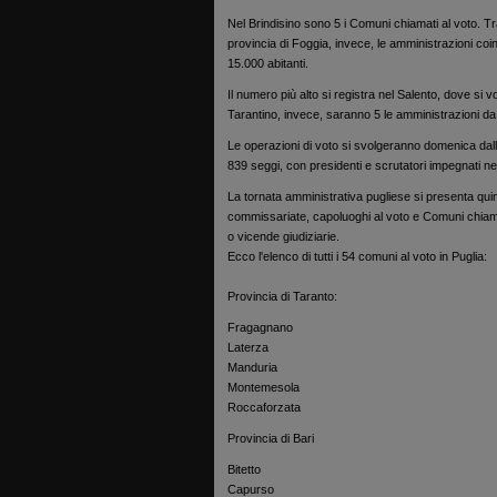
Nel Brindisino sono 5 i Comuni chiamati al voto. T
provincia di Foggia, invece, le amministrazioni co
15.000 abitanti.
Il numero più alto si registra nel Salento, dove si v
Tarantino, invece, saranno 5 le amministrazioni da
Le operazioni di voto si svolgeranno domenica dall
839 seggi, con presidenti e scrutatori impegnati nel
La tornata amministrativa pugliese si presenta quind
commissariate, capoluoghi al voto e Comuni chiamat
o vicende giudiziarie.
Ecco l'elenco di tutti i 54 comuni al voto in Puglia:
Provincia di Taranto:
Fragagnano
Laterza
Manduria
Montemesola
Roccaforzata
Provincia di Bari
Bitetto
Capurso