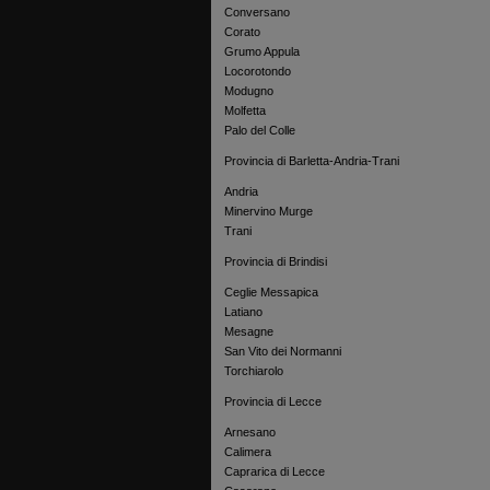
Conversano
Corato
Grumo Appula
Locorotondo
Modugno
Molfetta
Palo del Colle
Provincia di Barletta-Andria-Trani
Andria
Minervino Murge
Trani
Provincia di Brindisi
Ceglie Messapica
Latiano
Mesagne
San Vito dei Normanni
Torchiarolo
Provincia di Lecce
Arnesano
Calimera
Caprarica di Lecce