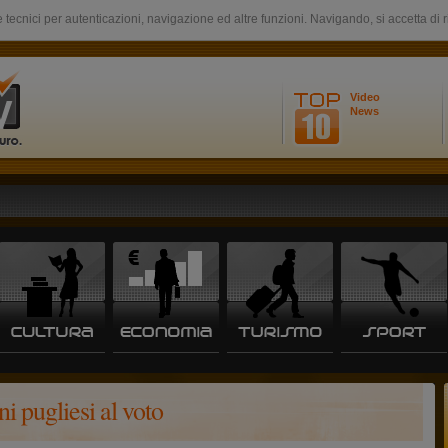
 tecnici per autenticazioni, navigazione ed altre funzioni. Navigando, si accetta di 
Video
News
 pugliesi al voto