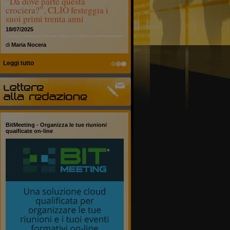
“Da dove parte questa
crociera?”, CLIO festeggia i
suoi primi trenta anni
18/07/2025
di
Maria Nocera
Leggi tutto
BitMeeting - Organizza le tue riunioni
quaificate on-line