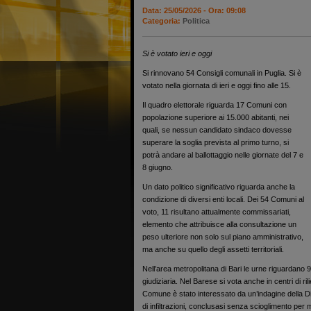
Data: 25/05/2026 - Ora: 09:08
Categoria:
Politica
Si è votato ieri e oggi
Si rinnovano 54 Consigli comunali in Puglia. Si è
votato nella giornata di ieri e oggi fino alle 15.
Il quadro elettorale riguarda 17 Comuni con
popolazione superiore ai 15.000 abitanti, nei
quali, se nessun candidato sindaco dovesse
superare la soglia prevista al primo turno, si
potrà andare al ballottaggio nelle giornate del 7 e
8 giugno.
Un dato politico significativo riguarda anche la
condizione di diversi enti locali. Dei 54 Comuni al
voto, 11 risultano attualmente commissariati,
elemento che attribuisce alla consultazione un
peso ulteriore non solo sul piano amministrativo,
ma anche su quello degli assetti territoriali.
Nell’area metropolitana di Bari le urne riguardano
giudiziaria. Nel Barese si vota anche in centri di
Comune è stato interessato da un’indagine della Direz
di infiltrazioni, conclusasi senza scioglimento per 