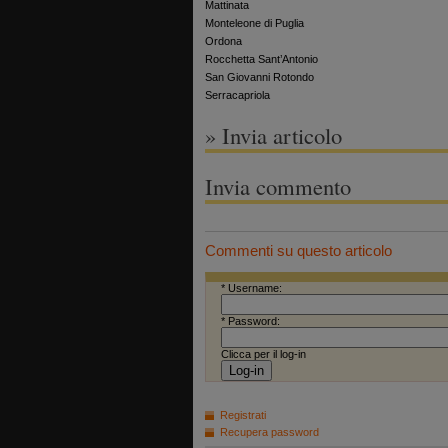
Mattinata
Monteleone di Puglia
Ordona
Rocchetta Sant’Antonio
San Giovanni Rotondo
Serracapriola
» Invia articolo
Invia commento
Commenti su questo articolo
* Username:
* Password:
Clicca per il log-in
Registrati
Recupera password