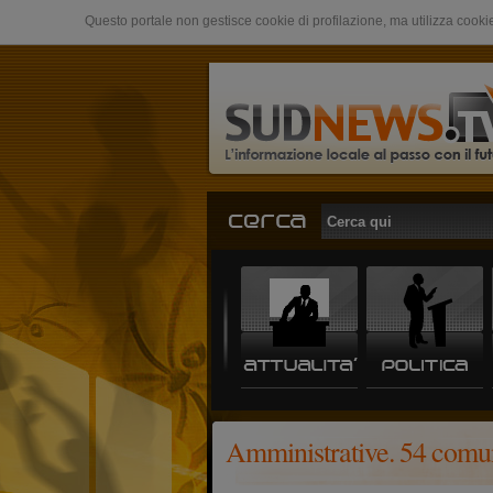
Questo portale non gestisce cookie di profilazione, ma utilizza cookie
Amministrative. 54 comuni