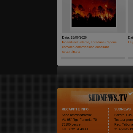
Data: 15/06/2026
Dat
Incendi nel Salento, Loredana Capone
Le 
convoca commissione consiliare
straordinaria
RECAPITI E INFO
SUDNEWS
Sede amministrativa:
Editore: Cli
Via 95° Rgt. Fanteria, 70
Testata giorn
73100 Lecce
Reg. Tribuna
Tel. 0832 34 40 41
31 Agosto 19