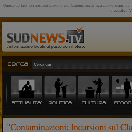
Questo portale non gestisce cookie di profilazione, ma utilizza cookie tecnici per 
dispositivo.
V
"Contaminazioni: Incursioni sul Cla