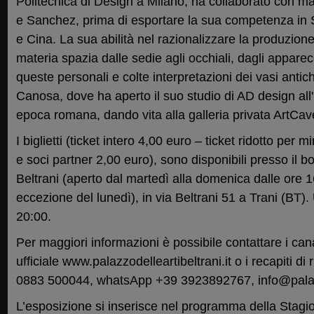
Politecnica di Design a Milano, ha collaborato con mae
e Sanchez, prima di esportare la sua competenza in
e Cina. La sua abilità nel razionalizzare la produzione 
materia spazia dalle sedie agli occhiali, dagli apparec
queste personali e colte interpretazioni dei vasi antichi.
Canosa, dove ha aperto il suo studio di AD design all'
epoca romana, dando vita alla galleria privata ArtCave
I biglietti (ticket intero 4,00 euro – ticket ridotto per 
e soci partner 2,00 euro), sono disponibili presso il bo
Beltrani (aperto dal martedì alla domenica dalle ore 1
eccezione del lunedì), in via Beltrani 51 a Trani (BT)
20:00.
Per maggiori informazioni è possibile contattare i canali
ufficiale www.palazzodelleartibeltrani.it o i recapiti di r
0883 500044, whatsApp +39 3923892767, info@palazzo
L’esposizione si inserisce nel programma della Stagio