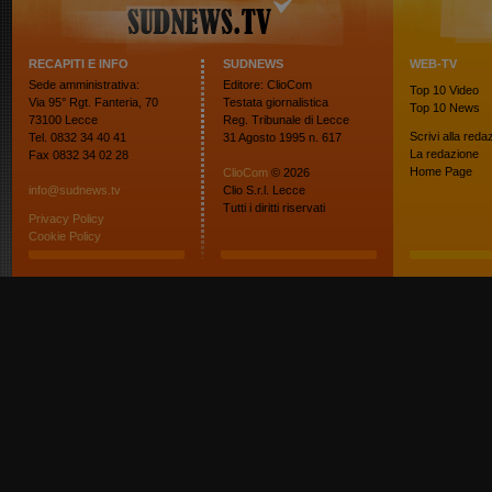
RECAPITI E INFO
SUDNEWS
WEB-TV
Sede amministrativa:
Editore: ClioCom
Top 10
Video
Via 95° Rgt. Fanteria, 70
Testata giornalistica
Top 10
News
73100 Lecce
Reg. Tribunale di Lecce
Scrivi alla reda
Tel. 0832 34 40 41
31 Agosto 1995 n. 617
La redazione
Fax 0832 34 02 28
Home Page
ClioCom
© 2026
info@sudnews.tv
Clio S.r.l. Lecce
Tutti i diritti riservati
Privacy Policy
Cookie Policy