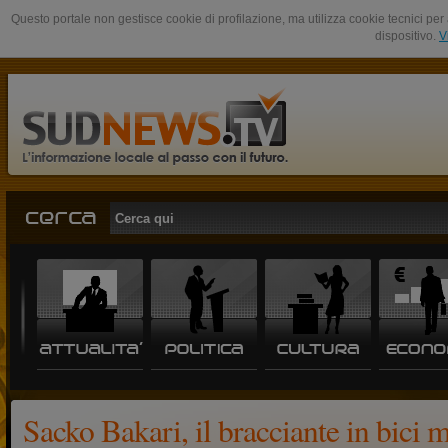
Questo portale non gestisce cookie di profilazione, ma utilizza cookie tecnici per 
dispositivo.
V
Sacko Bakari, il bracciante in bici 