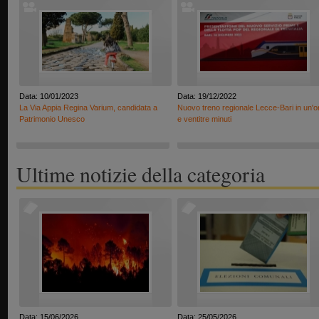
Data: 10/01/2023
Data: 19/12/2022
La Via Appia Regina Varium, candidata a
Nuovo treno regionale Lecce-Bari in un'o
Patrimonio Unesco
e ventitre minuti
Ultime notizie della categoria
Data: 15/06/2026
Data: 25/05/2026