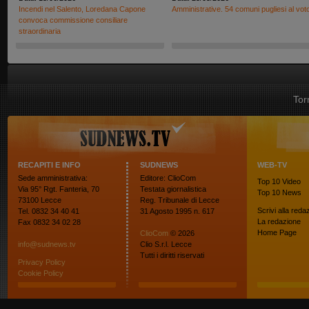
Incendi nel Salento, Loredana Capone
Amministrative. 54 comuni pugliesi al vot
convoca commissione consiliare
straordinaria
Tor
RECAPITI E INFO
SUDNEWS
WEB-TV
Sede amministrativa:
Editore: ClioCom
Top 10
Video
Via 95° Rgt. Fanteria, 70
Testata giornalistica
Top 10
News
73100 Lecce
Reg. Tribunale di Lecce
Scrivi alla reda
Tel. 0832 34 40 41
31 Agosto 1995 n. 617
La redazione
Fax 0832 34 02 28
Home Page
ClioCom
© 2026
info@sudnews.tv
Clio S.r.l. Lecce
Tutti i diritti riservati
Privacy Policy
Cookie Policy