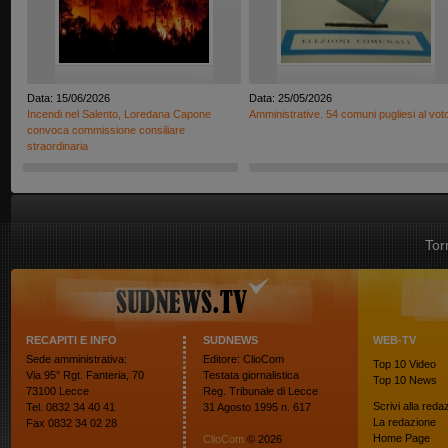
Data: 15/06/2026
Data: 25/05/2026
Incendi nel Salento, Loredana Capone
Amministrative. 54 comuni pugliesi al vot
convoca commissione consiliare
straordinaria
Tor
RECAPITI E INFO
SUDNEWS
WEB-TV
Sede amministrativa:
Editore: ClioCom
Top 10
Video
Via 95° Rgt. Fanteria, 70
Testata giornalistica
Top 10
News
73100 Lecce
Reg. Tribunale di Lecce
Scrivi alla reda
Tel. 0832 34 40 41
31 Agosto 1995 n. 617
La redazione
Fax 0832 34 02 28
Home Page
ClioCom
© 2026