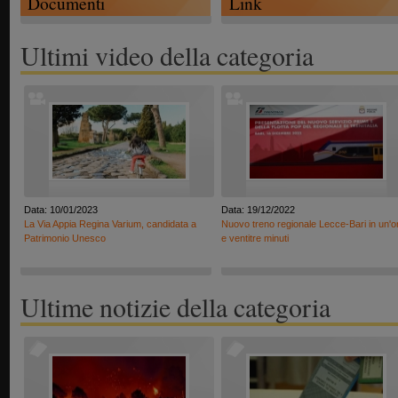
Documenti
Link
Ultimi video della categoria
Data: 10/01/2023
Data: 19/12/2022
La Via Appia Regina Varium, candidata a
Nuovo treno regionale Lecce-Bari in un'o
Patrimonio Unesco
e ventitre minuti
Ultime notizie della categoria