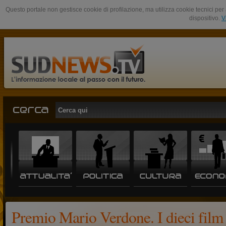
Questo portale non gestisce cookie di profilazione, ma utilizza cookie tecnici per 
dispositivo.
V
Premio Mario Verdone. I dieci film