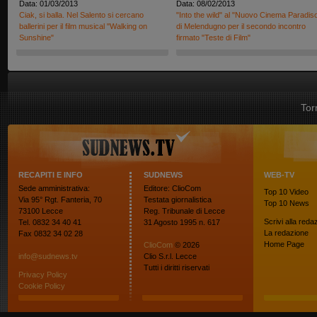
Data: 01/03/2013
Data: 08/02/2013
Ciak, si balla. Nel Salento si cercano
"Into the wild" al "Nuovo Cinema Paradis
ballerini per il film musical "Walking on
di Melendugno per il secondo incontro
Sunshine"
firmato "Teste di Film"
Tor
RECAPITI E INFO
SUDNEWS
WEB-TV
Sede amministrativa:
Editore: ClioCom
Top 10
Video
Via 95° Rgt. Fanteria, 70
Testata giornalistica
Top 10
News
73100 Lecce
Reg. Tribunale di Lecce
Scrivi alla reda
Tel. 0832 34 40 41
31 Agosto 1995 n. 617
La redazione
Fax 0832 34 02 28
Home Page
ClioCom
© 2026
info@sudnews.tv
Clio S.r.l. Lecce
Tutti i diritti riservati
Privacy Policy
Cookie Policy