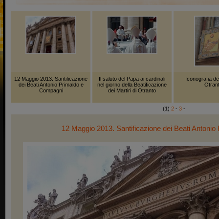
12 Maggio 2013. Santificazione
Il saluto del Papa ai cardinali
Iconografia dei
dei Beati Antonio Primaldo e
nel giorno della Beatificazione
Otran
Compagni
dei Martiri di Otranto
(1)
2
-
3
-
12 Maggio 2013. Santificazione dei Beati Antoni