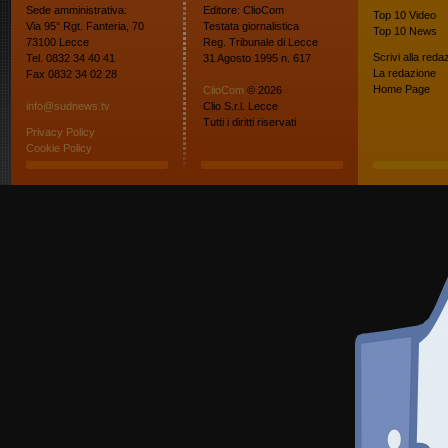
Sede amministrativa:
Editore: ClioCom
Top 10
Video
Via 95° Rgt. Fanteria, 70
Testata giornalistica
Top 10
News
73100 Lecce
Reg. Tribunale di Lecce
Scrivi alla reda
Tel. 0832 34 40 41
31 Agosto 1995 n. 617
La redazione
Fax 0832 34 02 28
Home Page
ClioCom
© 2026
info@sudnews.tv
Clio S.r.l. Lecce
Tutti i diritti riservati
Privacy Policy
Cookie Policy