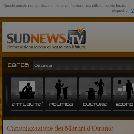
Questo portale non gestisce cookie di profilazione, ma utilizza cookie tecnici per 
dispositivo.
V
Canonizzazione dei Martiri d'Otranto