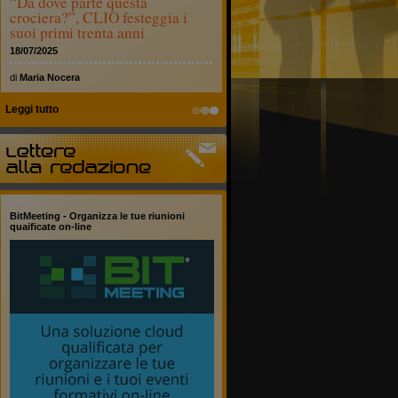
“Da dove parte questa
crociera?”, CLIO festeggia i
suoi primi trenta anni
18/07/2025
di
Maria Nocera
Leggi tutto
BitMeeting - Organizza le tue riunioni
quaificate on-line