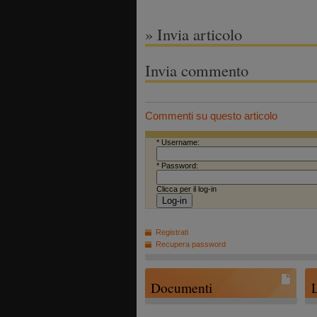
» Invia articolo
Invia commento
Commenti su questo articolo
* Username:
* Password:
Clicca per il log-in
Registrati
Recupera password
Documenti