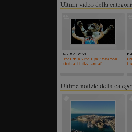
Ultimi video della categori
Data: 05/01/2023
Dat
Circo Orfei a Surbo. Oipa: "Basta fondi
Uni
pubblici a chi utilizza animali"
in u
Ultime notizie della catego