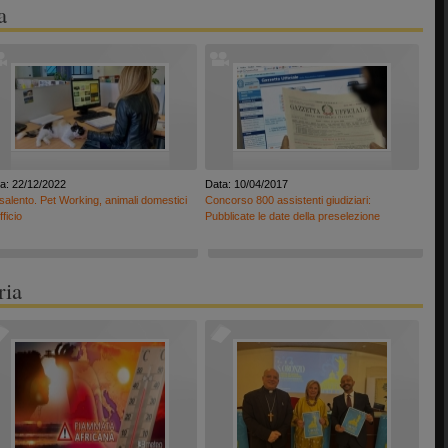
a
a: 22/12/2022
Data: 10/04/2017
salento. Pet Working, animali domestici
Concorso 800 assistenti giudiziari:
fficio
Pubblicate le date della preselezione
ria