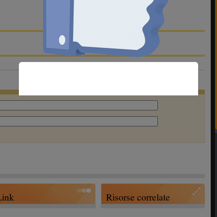
Link
Risorse correlate