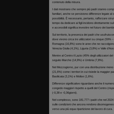
contenuto della misura.
I dati mostrano che sempre più padri stanno comp
familiari, anche se persistono differenze legate al
possibilità. È necessario, pertanto, rafforzare stru
tempo da dedicare ai figli incidono direttamente sul
e accessibili significa investire nel futuro dei bam
Sul territorio, la presenza dei padri che usufruisc
dove vivono circa tre utilizzatori su cinque (59% –
Romagna (16,8%) sono le aree che ne raccolgono il
Venezia Giulia (4,1%), Liguria (3,8%) e Valle d’Aos
Mentre al Centro il Lazio (45% degli utilizzatori d
seguito Marche (14,9%) e Umbria (7,8%).
Nel Mezzogiorno, pur con una distribuzione meno u
(21,6%) come i territori in cui risiede la maggior p
Basilicata (3,1%) e Molise (1,6%).
Differenze significative riguardano anche il numero 
congedo maggiori rispetto a quelli del Centro (rispe
(-0,38 e -0,36giorni).
Nel complesso, sono 181.777 i padri che nel 2024 han
sulle condizioni che ancora rendono disomogeneo 
verso una più equa ripartizione del lavoro di cura.