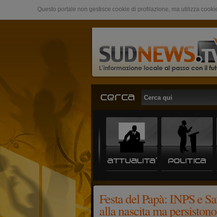
Questo portale non gestisce cookie di profilazione, ma utilizza cookie
Festa del Papà: INPS e Sa
alla nascita ma persistono