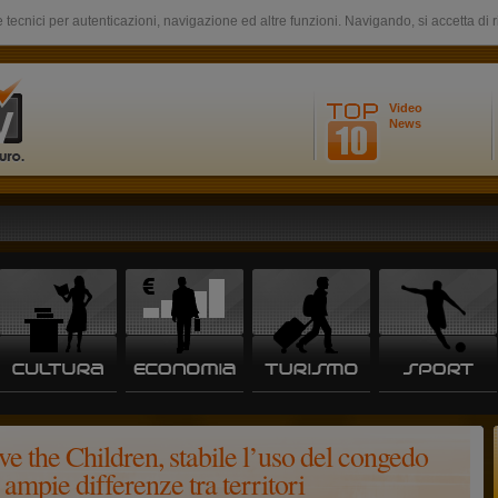
 tecnici per autenticazioni, navigazione ed altre funzioni. Navigando, si accetta di 
Video
News
ve the Children, stabile l’uso del congedo
 ampie differenze tra territori