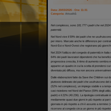
Data: 20/03/2026 - Ora: 11:31
Categoria:
Attualità
Nel complesso, sono 181.777 i padri che nel 2024 h
paternità
Nel Nord vive il 59% dei padri che ne usufruiscono,
per intero. Marcate anche le differenze per contratto
Nord-Est e Nord-Ovest che registrano più giorni fruit
Nel 2024 l’utilizzo del congedo di paternità in Italia 
64% dei padri lavoratori dipendenti che ha benefici
progressiva crescita, il ritmo di aumento sembra e
apparire un quadro in cui la scelta di prendersi cura d
diventata più diffusa, ma non ancora universalmen
Dalle elaborazioni fatte da Save the Children sui d
piuttosto delineato dei padri che usufruiscono del 
(52% nel complesso), un impiego stabile e a tempo
casi risiedono nel Nord del Paese (59% degli utili
padri) e il 22% (40.236). La tipologia contrattuale in
mediamente quasi due giorni in più rispetto ai part
giornata in più rispetto a chi è assunto a termine (+
ricorrono al congedo circa un giorno in più rispetto a