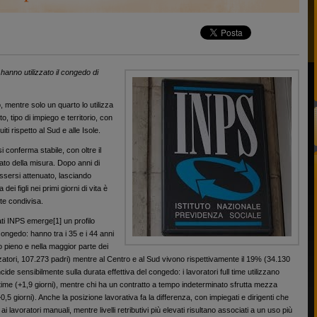
anno utilizzato il congedo di
 mentre solo un quarto lo utilizza
, tipo di impiego e territorio, con
i rispetto al Sud e alle Isole.
si conferma stabile, con oltre il
ato della misura. Dopo anni di
ssersi attenuato, lasciando
ei figli nei primi giorni di vita è
te condivisa.
ati INPS emerge[1] un profilo
congedo: hanno tra i 35 e i 44 anni
 pieno e nella maggior parte dei
zzatori, 107.273 padri) mentre al Centro e al Sud vivono rispettivamente il 19% (34.130
cide sensibilmente sulla durata effettiva del congedo: i lavoratori full time utilizzano
 time (+1,9 giorni), mentre chi ha un contratto a tempo indeterminato sfrutta mezza
0,5 giorni). Anche la posizione lavorativa fa la differenza, con impiegati e dirigenti che
i lavoratori manuali, mentre livelli retributivi più elevati risultano associati a un uso più