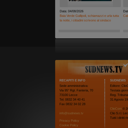
Data: 04/08/2026
Dat
Baia Verde Gallipoli, schiamazzi e urla tutta
Cal
la notte, i cittadini scrivono al sindaco
RECAPITI E INFO
SUDNEWS
Sede amministrativa:
Editore: Cli
Via 95° Rgt. Fanteria, 70
Testata giorn
73100 Lecce
Reg. Tribuna
Tel. 0832 34 40 41
31 Agosto 19
Fax 0832 34 02 28
ClioCom
© 2
info@sudnews.tv
Clio S.r.l. Le
Tutti i diritti 
Privacy Policy
Cookie Policy