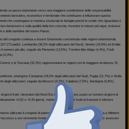
iendo un passo importante verso una maggiore condivisione delle responsabilità
 contesto lavorativo, economico e territoriale che continuano a influenzare questa
menti che sostengano in maniera strutturale le famiglie poiché le scelte che riguardano il
 loro benessere e sulla qualità della loro crescita. Investire in misure più eque, inclusive
bini e delle bambine del nostro Paese.
ono del congedo continua a essere fortemente concentrata nelle regioni settentrionali,
 107.273 padri). Lombardia (38,2% degli utilizzatori del Nord), Veneto (18,9%) ed Emilia-
 numero più alto, seguite da Piemonte (13,5%), Trentino Alto-Adige (4,4%), Friuli-
ta (0,3%).
el Centro) e la Toscana (32,3%) rappresentano le regioni con la maggiore incidenza. Di
niforme, emergono Campania (28,5% degli utilizzatori del Sud), Puglia (21,7%) e Sicilia
arte degli utilizzatori, seguite da Abruzzo (9,2%), Calabria (7,5%), Sardegna (6,8%),
di giorni fruiti: i lavoratori del Nord-Est e del Nord-Ovest usano un numero di giorni di
ttivamente +0,52 e +0,43 giorni), mentre al Sud e nelle Isole la fruizione è inferiore
no utilizzato il congedo di paternità. Una cifra significativa, ma che invita a riflettere
l’accesso a uno strumento fondamentale per il benessere dei bambini e per avanzare