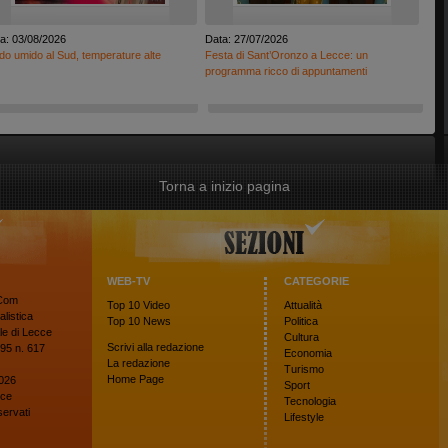
a: 03/08/2026
Data: 27/07/2026
do umido al Sud, temperature alte
Festa di Sant’Oronzo a Lecce: un
programma ricco di appuntamenti
Torna a inizio pagina
WEB-TV
CATEGORIE
oCom
Top 10
Video
Attualità
alistica
Top 10
News
Politica
le di Lecce
Cultura
Scrivi alla redazione
95 n. 617
Economia
La redazione
Turismo
Home Page
026
Sport
cce
Tecnologia
riservati
Lifestyle